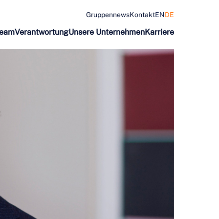
Gruppennews
Kontakt
EN
DE
Team
Verantwortung
Unsere Unternehmen
Karriere