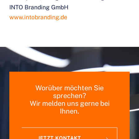
INTO Branding GmbH
www.intobranding.de
Worüber möchten Sie
sprechen?
Wir melden uns gerne bei
Ihnen.
JETZT KONTAKT