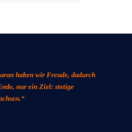
Daran haben wir Freude, dadurch
nde, nur ein Ziel: stetige
wachsen.“