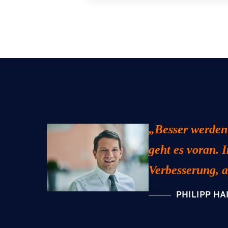
„Besser werden
geht es voran. 
Verbesserung, a
PHILIPP HA