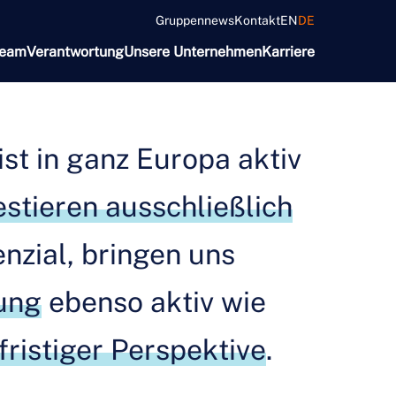
Gruppennews
Kontakt
EN
DE
Team
Verantwortung
Unsere Unternehmen
Karriere
t in ganz Europa aktiv
estieren ausschließlich
nzial, bringen uns
lung
ebenso aktiv wie
ristiger Perspektive
.